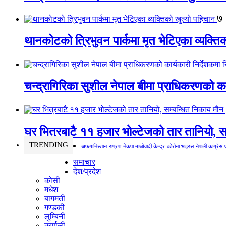
७
थानकोटको त्रिभुवन पार्कमा मृत भेटिएका व्यक्ति
चन्द्रागिरिका सुशील नेपाल बीमा प्राधिकरणको कार
घर भित्रबाटै ११ हजार भोल्टेजको तार तानियो, स
TRENDING
अफगानिस्तान
राप्रपा
नेकपा माओवादी केन्द्र
कोरोना भाइरस
नेपाली कांग्रेस
समाचार
देश/प्रदेश
कोसी
मधेश
बागमती
गण्डकी
लुम्बिनी
कर्णाली