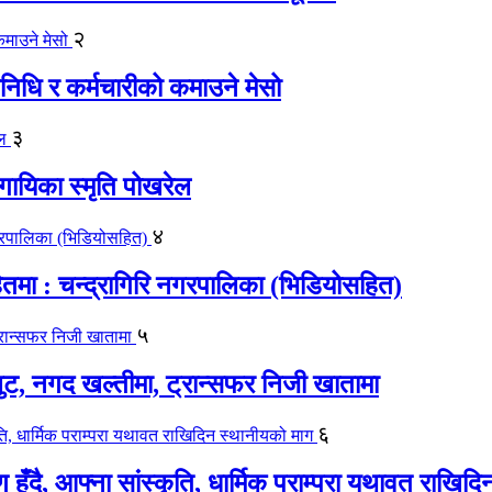
२
िधि र कर्मचारीको कमाउने मेसो
३
गायिका स्‍मृति पोखरेल
४
मा : चन्द्रागिरि नगरपालिका (भिडियोसहित)
५
लुट, नगद खल्तीमा, ट्रान्सफर निजी खातामा
६
ाण हुँदै, आफ्ना सांस्कृति, धार्मिक पराम्परा यथावत राखि