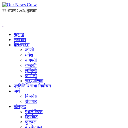
गृहपृष्ठ
समाचार
देश/प्रदेश
कोसी
मधेश
बागमती
गण्डकी
लुम्बिनी
कर्णाली
सुदूरपश्चिम
प्रतिनिधि सभा निर्वाचन
अर्थ
बिजनेस
रोजगार
खेलकुद
एथलेटिक्स
क्रिकेट
फुटबल
बास्केटबल