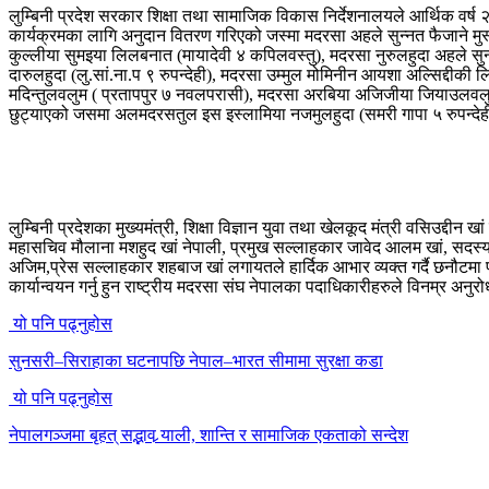
लुम्बिनी प्रदेश सरकार शिक्षा तथा सामाजिक विकास निर्देशनालयले आर्थिक वर्ष 
कार्यक्रमका लागि अनुदान वितरण गरिएको जस्मा मदरसा अहले सुन्नत फैजाने मुस
कुल्लीया सुमइया लिलबनात (मायादेवी ४ कपिलवस्तु), मदरसा नुरुलहुदा अहले सुन्न
दारुलहुदा (लु.सां.ना.प ९ रुपन्देही), मदरसा उम्मुल मोमिनीन आयशा अल्सिद्दीकी
मदिन्तुलवलुम ( प्रतापपुर ७ नवलपरासी), मदरसा अरबिया अजिजीया जियाउलवलु
छुट्याएको जसमा अलमदरसतुल इस इस्लामिया नजमुलहुदा (समरी गापा ५ रुपन्देही)‌‌
लुम्बिनी प्रदेशका मुख्यमंत्री, शिक्षा विज्ञान युवा तथा खेलकूद मंत्री वसिउद्दी
महासचिव मौलाना मशहुद खां नेपाली, प्रमुख सल्लाहकार जावेद आलम खां, सदस्य
अजिम,प्रेस सल्लाहकार शहबाज खां लगायतले हार्दिक आभार व्यक्त गर्दै छनौटम
कार्यान्वयन गर्नु हुन राष्ट्रीय मदरसा संघ नेपालका पदाधिकारीहरुले विनम्र अनु
यो पनि पढ्नुहोस
सुनसरी–सिराहाका घटनापछि नेपाल–भारत सीमामा सुरक्षा कडा
यो पनि पढ्नुहोस
नेपालगञ्जमा बृहत् सद्भाव र्‍याली, शान्ति र सामाजिक एकताको सन्देश