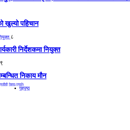
को खुल्यो पहिचान
८
्यकारी निर्देशकमा नियुक्त
९
म्बन्धित निकाय मौन
एमसीसी
नेकपा (एमाले)
गृहपृष्ठ