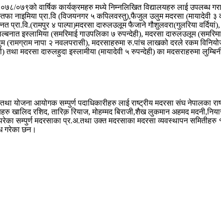
२०७८/०७९को वार्षिक कार्यक्रमहरु मध्ये निम्नलिखित विद्यालयहरु लाई उपलब्ध गरा
्तफा नाइमिया प्रा.वि (विजयनगर ५ कपिलवस्तु),फैजुल उलुम मदरसा (मायादेवी ३ 
त प्रा.वि.(रामपुर ४ पाल्पा)मदरसा दारुलउलूम फैजाने गौशुलवरा(गुलरिया वर्दियां
 लिल्बनात इस्लामिया (समरिमाई गाउपलिका ७ रुपन्देही), मदरसा दारुलउलूम (समरिमाई
म (रामग्राम नापा २ नवलपरासी), मदरसाहरुमा रु.पांच लाखको दरले रकम विनियोज
‌ तथा मदरसा दारुलहुदा इस्लामीया (मायादेवी ५ रुपन्देही) का मदसराहरुमा लुम्ब
न खां तथा योजना आयोगक सम्पुर्ण पदाधिकारीहरु लाई राष्ट्रीय मदरसा संघ नेपालका राष्
हरु खालिद रशिद, तारिक़ रियाज, मोहम्मद बिराजी,शैख लुकमान अहमद मदनी,नियाज़
ा परेका सम्पुर्ण मदरसाका प्र.अ.‌तथा उक्त मदरसाका मदरसा व्यवस्थापन समितीह
रोध गरेका छन।