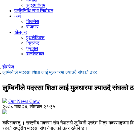
सुदूरपश्चिम
प्रतिनिधि सभा निर्वाचन
अर्थ
बिजनेस
रोजगार
खेलकुद
एथलेटिक्स
क्रिकेट
फुटबल
बास्केटबल
होमपेज
लुम्बिनीले मदरसा शिक्षा लाई मुलधारमा ल्याउदै संघको ठहर
लुम्बिनीले मदरसा शिक्षा लाई मुलधारमा ल्याउदै संघको 
Our News Crew
२०७८ माघ २४, सोमबार २१:३५
कपिलवस्तु । राष्ट्रीय मदरसा संघ नेपालले लुम्बिनी प्रदेश भित्र मदरसाहरुमा व
रहेको राष्ट्रीय मदरसा संघ नेपालको ठहर रहेको छ।