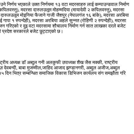
उने निर्णय भएकाले उक्त निर्णयमा १३ वटा मदरसाहरु लाई कम्पाउन्डवाल निर्माण
कपिलवस्तु), मदरसा दारुलउलूम मोहम्मदिया (मायादेवी २ कपिलवस्तु), मदरसा
), दारुलउलूम मोइनिया फैजाने गाजी जैशपुर (नेपालगंज १६ बांके), मदरसा अरबिया
 गापा १ रुपन्देही), मदरसा अरबिया अहले सुन्नत (रोहिणी २ रुपन्देही), मदरसा
न गरिएको र दुइ वटा मदरसामा शौचालय निर्माण गर्न सात लाखका दरले बजेट
िनी प्रदेश सरकारले बजेट छुट्टाएको छ।
ट्रीय अध्यक्ष डाॅ अब्दुल गनी अलकुफी उपाध्यक्ष शैख जैस मक्की, राष्ट्रीय
 देवबन्दी, बाबा मुजम्मील,जाहिद आजाद झण्डानगरी, अब्दुल अजीज,अब्दुल
रु १५ दिन भित्र सम्बन्धित समाजिक विकास डिभिजन कार्यलय संग समझौता गरि