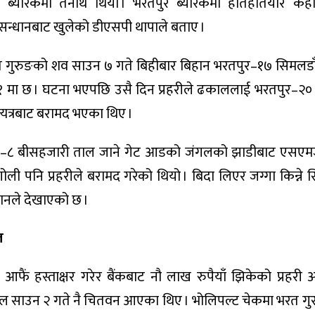
ब्यारेकमा तैनाथ थियो । भरतपुर ब्यारेकमा हातहतियार कहाँ ह
न्धानबाट खुलेको डीएसपी थापाले बताए ।
गुरुङको शव साउन ७ गते बिहीबार बिहान भरतपुर–१७ सिमलडाँ
 मा छ । घटना भएपछि उसै दिन प्रहरीले ढकाललाई भरतपुर–२०
न्यत्रबाट बरामद भएका थिए ।
र–८ बीसहजारी ताल जाने गेट आडको जंगलको झाडीबाट एसएम
ली पनि प्रहरीले बरामद गरेको थियो । बिदा लिएर जग्गा किन्ने
ानले देखाएको छ ।
ल
आफैं हस्ताक्षर गरेर बैंकबाट नौ लाख रुपैयाँ झिकेको प्रहरी अ
ाल साउन २ गते नै चितवन आएका थिए । भोलिपल्ट चेकमा भरत ग