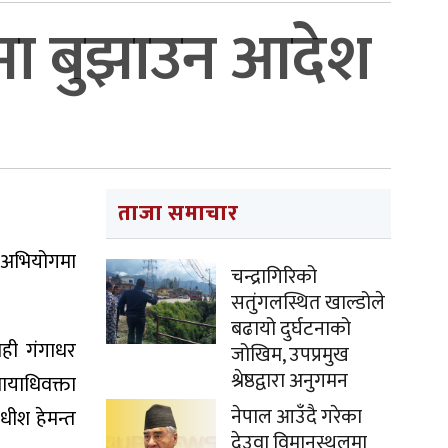
मा बुझाउन आदेश
ताजा समाचार
न अभियोगमा
चन्द्रागिरिको
सतुंगलस्थित खाल्डोले
बढायो दुर्घटनाको
ाही गंगाधर
जोखिम, उपप्रमुख
श्रेष्ठद्वारा अनुगमन
ायाधिवक्ता
नेपाल आउँदै गरेका
धीश हेमन्त
देउवा विमानस्थलमा