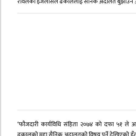
रावलको इजलासले ढकाललाई सैनिक अदालत बुझाउने आदेश 
‘फौजदारी कार्यविधि संहिता २०७४ को दफा ५१ ले अन्य अ
ढकालको मुद्दा सैनिक अदालतको विषय पर्ने देखिएको हुँद