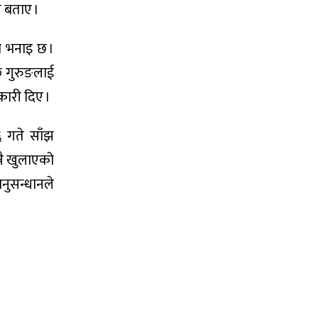
 बताए ।
ो भनाइ छ ।
ि गुरुङलाई
ारी दिए ।
 गते साँझ
्नै खुलाएको
अनुसन्धानले