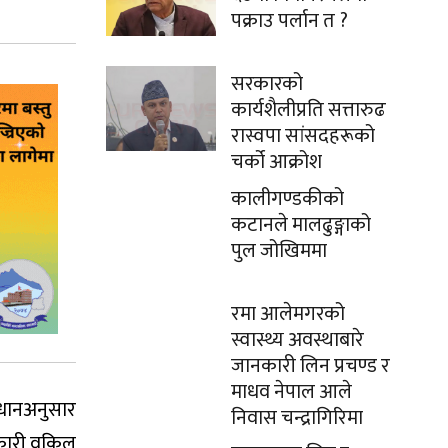
पक्राउ पर्लान त ?
सरकारको
कार्यशैलीप्रति सत्तारुढ
रास्वपा सांसदहरूको
चर्को आक्रोश
कालीगण्डकीको
कटानले मालढुङ्गाको
पुल जोखिममा
रमा आलेमगरको
स्वास्थ्य अवस्थाबारे
जानकारी लिन प्रचण्ड र
माधव नेपाल आले
वधानअनुसार
निवास चन्द्रागिरिमा
सरकारी वकिल