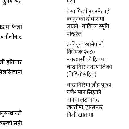
मेसो
ुन्छ भन्ने
पैसा फिर्ता नगरनेलाई
कानुनको दाँयारामा
लाउने : गायिका स्‍मृति
डामा फेला
पोखरेल
 चनौलीबाट
एकीकृत खानेपानी
विधेयक २०८०
नगरबासीको हितमा :
जी हतियार
चन्द्रागिरि नगरपालिका
 सिलसिलामा
(भिडियोसहित)
चन्द्रागिरिमा लौह पुरुष
गणेशमान सिंहको
नाममा लुट, नगद
खल्तीमा, ट्रान्सफर
नुसन्धानले
निजी खातामा
ुरुङको सही