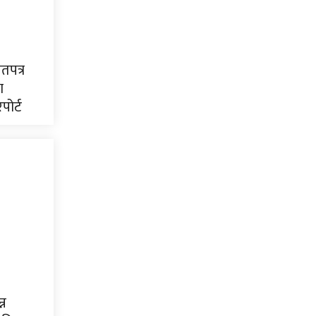
तपत्र
ा
ोर्ट
्न