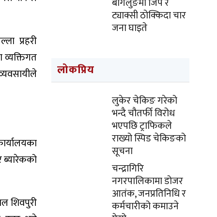
बागलुङमा जिप र
ट्याक्सी ठोक्किदा चार
जना घाइते
ला प्रहरी
ा व्यक्तिगत
लोकप्रिय
व्यवसायीले
लुकेर चेकिङ गरेको
भन्दै चौतर्फी विरोध
भएपछि ट्राफिकले
राख्यो स्पिड चेकिङको
कार्यालयका
सूचना
र ब्यारेकको
चन्द्रागिरि
नगरपालिकामा डोजर
आतंक, जनप्रतिनिधि र
ाल शिवपुरी
कर्मचारीको कमाउने